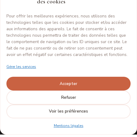
des cookies
d'
Andréa B. Nail
!
Je connais tout sur les formations, les
Pour offrir les meilleures expériences, nous utilisons des
financements CPF/OPCO, le centre de Ploufragan
et bien plus. Comment puis-je vous aider ?
technologies telles que les cookies pour stocker et/ou accéder
FORMATIONS
aux informations des appareils. Le fait de consentir à ces
technologies nous permettra de traiter des données telles que
Formation de Base
le comportement de navigation ou les ID uniques sur ce site. Le
Perfectionnement
fait de ne pas consentir ou de retirer son consentement peut
Coaching privé / Nail Art
avoir un effet négatif sur certaines caractéristiques et fonctions.
Calendrier des sessions
Des questions sur les
Gérer les services
formations ?
NAVIGATION
Accepter
La formatrice
Galerie
Refuser
Résultats des formations
Contact
Voir les préférences
Mentions légales
INFORMATIONS