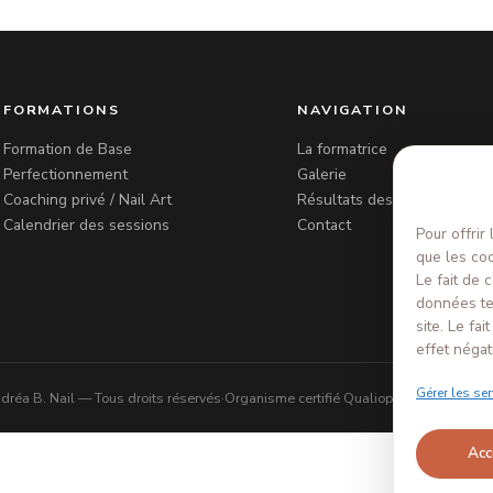
FORMATIONS
NAVIGATION
Formation de Base
La formatrice
Perfectionnement
Galerie
Coaching privé / Nail Art
Résultats des formations
Calendrier des sessions
Contact
Pour offrir
que les coo
Le fait de 
données te
site. Le fa
effet négat
Gérer les se
dréa B. Nail — Tous droits réservés
·
Organisme certifié Qualiopi N°6625
·
Mentio
Acc