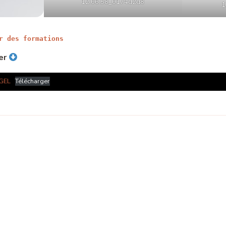
12.06.58_0174d2d8
1
r des formations
er
 GEL
Télécharger