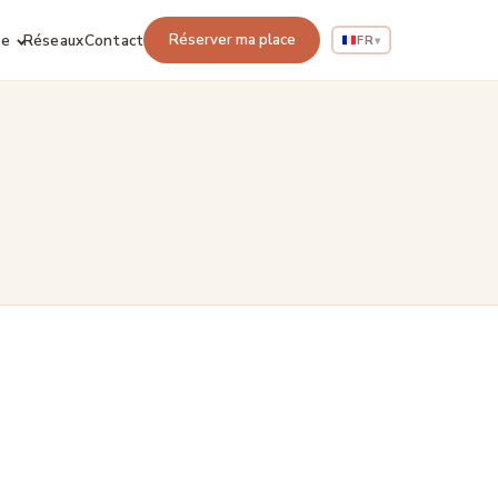
ie
Réseaux
Contact
Réserver ma place
FR
▾