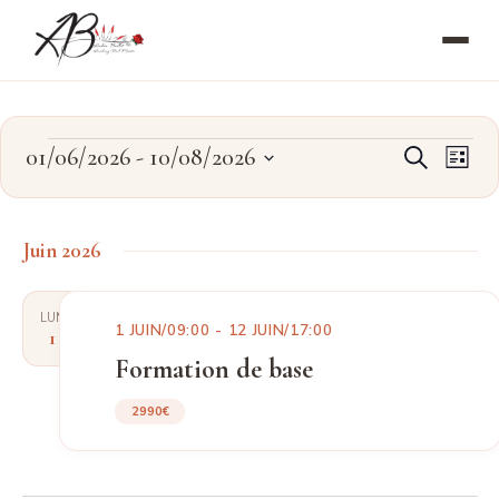
Aller
au
contenu
Évènements
Recher
Navi
01/06/2026
 - 
10/08/2026
Recherche
Liste
de
Sélectionnez
et
vues
une
navigat
Évèn
date.
Juin 2026
de
vues
LUN
1 JUIN/09:00
-
12 JUIN/17:00
1
Évènem
Formation de base
2990€