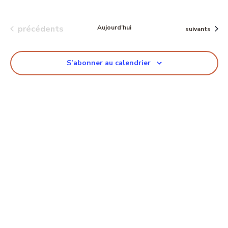
Évènements
précédents
Aujourd’hui
Évènements
suivants
S’abonner au calendrier