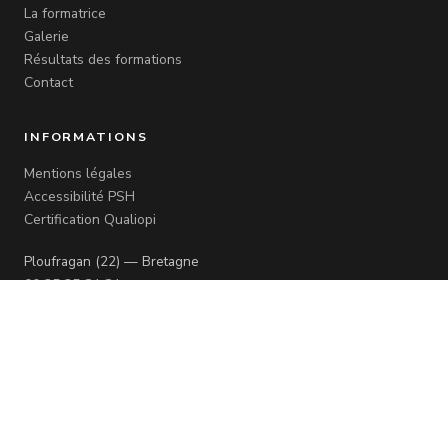
La formatrice
Galerie
Résultats des formations
Contact
INFORMATIONS
Mentions légales
Accessibilité PSH
Certification Qualiopi
Ploufragan (22) — Bretagne
06 35 35 84 84
nailandreab@gmail.com
© 2026 Andréa B. Nail — Tous droits réservés
·
Organisme certifié Qualiopi N°6625
·
Mentions légales