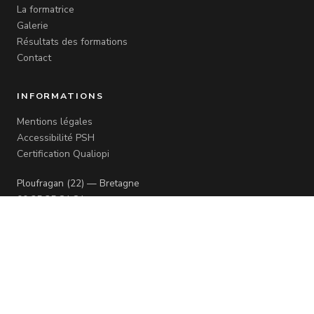
La formatrice
Galerie
Résultats des formations
Contact
INFORMATIONS
Mentions légales
Accessibilité PSH
Certification Qualiopi
Ploufragan (22) — Bretagne
06 35 35 84 84
nailandreab@gmail.com
© 2026 Andréa B. Nail — Tous droits réservés
·
Organisme certifié Qualiopi N°6625
·
Mentions légales